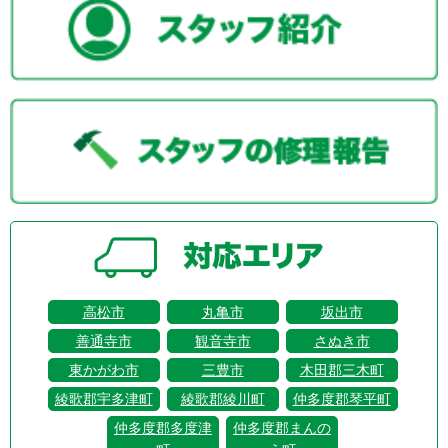
高松市
丸亀市
坂出市
善通寺市
観音寺市
さぬき市
東かがわ市
三豊市
木田郡三木町
綾歌郡宇多津町
綾歌郡綾川町
仲多度郡琴平町
仲多度郡多度津
仲多度郡まんの