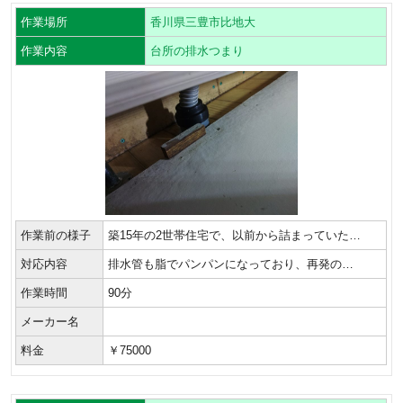
作業場所
香川県三豊市比地大
作業内容
台所の排水つまり
作業前の様子
築15年の2世帯住宅で、以前から詰まっていた…
対応内容
排水管も脂でパンパンになっており、再発の…
作業時間
90分
メーカー名
料金
￥75000