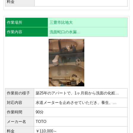
料金
作業場所
三豊市比地大
作業内容
洗面蛇口の水漏…
作業前の様子
築25年のアパートで、1ヶ月前から洗面の化粧…
対応内容
水道メーターを止めさせていただき、養生、…
作業時間
90分
メーカー名
TOTO
料金
￥110,000～