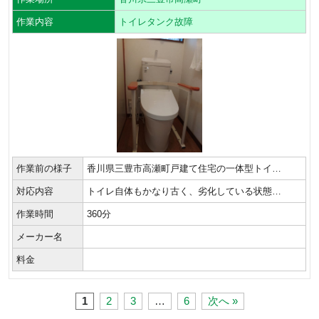
作業内容
トイレタンク故障
作業前の様子
香川県三豊市高瀬町戸建て住宅の一体型トイ…
対応内容
トイレ自体もかなり古く、劣化している状態…
作業時間
360分
メーカー名
料金
1
2
3
…
6
次へ »