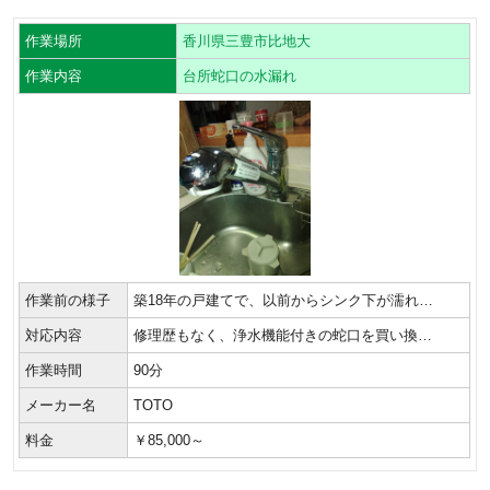
作業場所
香川県三豊市比地大
作業内容
台所蛇口の水漏れ
作業前の様子
築18年の戸建てで、以前からシンク下が濡れ…
対応内容
修理歴もなく、浄水機能付きの蛇口を買い換…
作業時間
90分
メーカー名
TOTO
料金
￥85,000～