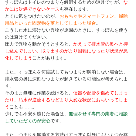
すっぽんはトイレのつまりを解消するための道具ですが、
な
かには対処できないケース
も存在します。
とくに気をつけたいのが、
おもちゃやスマートフォン、掃除
用品といった固形物を落としてしまった場合
。
こうした水に溶けない異物が原因のときに、すっぽんを使う
のは避けてください。
圧力で異物を動かそうとすると、
かえって排水管の奥へと押
し込んでしまい、取り出すのがより困難になったり状況が悪
化してしまう
ことがあります。
また、すっぽんを何度試してもつまりが解消しない場合は、
排水管の奥に深刻なつまりが起きている可能性が考えられま
す。
そのまま無理に作業を続けると、
便器や配管を傷めてしまっ
たり、汚水が逆流するなどより大変な状況におちいってしま
う
ことも……。
少しでも不安を感じた場合は、
無理をせず専門の業者に相談
していただくのが安心
です。
また、つまりを解消する方法はすっぽん以外にもいくつか存