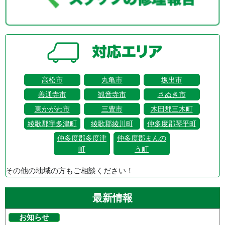
高松市
丸亀市
坂出市
善通寺市
観音寺市
さぬき市
東かがわ市
三豊市
木田郡三木町
綾歌郡宇多津町
綾歌郡綾川町
仲多度郡琴平町
仲多度郡多度津
仲多度郡まんの
町
う町
その他の地域の方もご相談ください！
最新情報
お知らせ