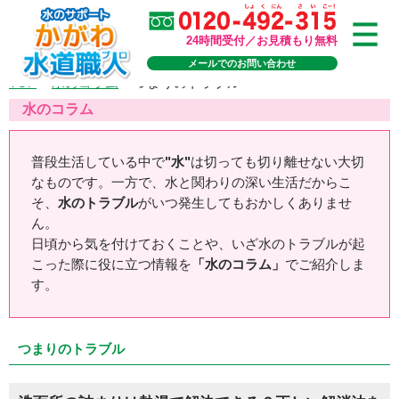
24時間受付／お見積もり無料
メールでのお問い合わせ
TOP
>
水のコラム
>
つまりのトラブル
水のコラム
普段生活している中で
"水"
は切っても切り離せない大切
なものです。一方で、水と関わりの深い生活だからこ
そ、
水のトラブル
がいつ発生してもおかしくありませ
ん。
日頃から気を付けておくことや、いざ水のトラブルが起
こった際に役に立つ情報を
「水のコラム」
でご紹介しま
す。
つまりのトラブル