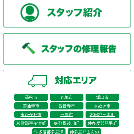
高松市
丸亀市
坂出市
善通寺市
観音寺市
さぬき市
東かがわ市
三豊市
木田郡三木町
綾歌郡宇多津町
綾歌郡綾川町
仲多度郡琴平町
仲多度郡多度津
仲多度郡まんの