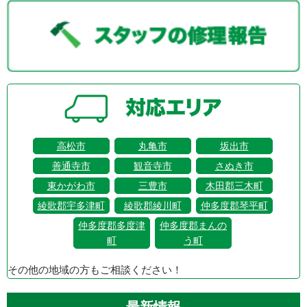
高松市
丸亀市
坂出市
善通寺市
観音寺市
さぬき市
東かがわ市
三豊市
木田郡三木町
綾歌郡宇多津町
綾歌郡綾川町
仲多度郡琴平町
仲多度郡多度津
仲多度郡まんの
町
う町
その他の地域の方もご相談ください！