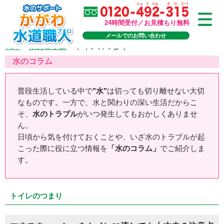
24時間受付／お見積もり無料
メールでのお問い合わせ
TOP
>
水のコラム
>
トイレのつまり
水のコラム
普段生活している中で
"水"
は切っても切り離せない大切
なものです。一方で、水と関わりの深い生活だからこ
そ、
水のトラブル
がいつ発生してもおかしくありませ
ん。
日頃から気を付けておくことや、いざ水のトラブルが起
こった際に役に立つ情報を
「水のコラム」
でご紹介しま
す。
トイレのつまり