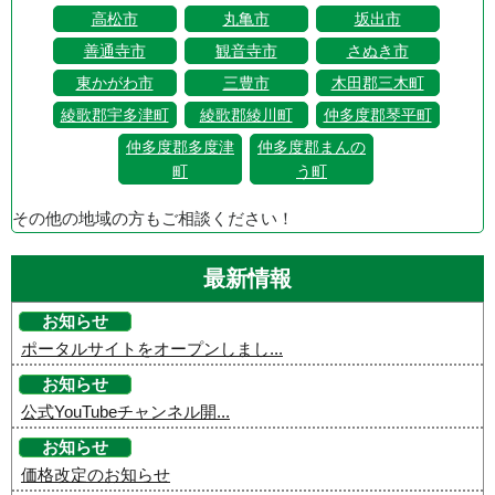
高松市
丸亀市
坂出市
善通寺市
観音寺市
さぬき市
東かがわ市
三豊市
木田郡三木町
綾歌郡宇多津町
綾歌郡綾川町
仲多度郡琴平町
仲多度郡多度津
仲多度郡まんの
町
う町
その他の地域の方もご相談ください！
最新情報
お知らせ
ポータルサイトをオープンしまし...
お知らせ
公式YouTubeチャンネル開...
お知らせ
価格改定のお知らせ