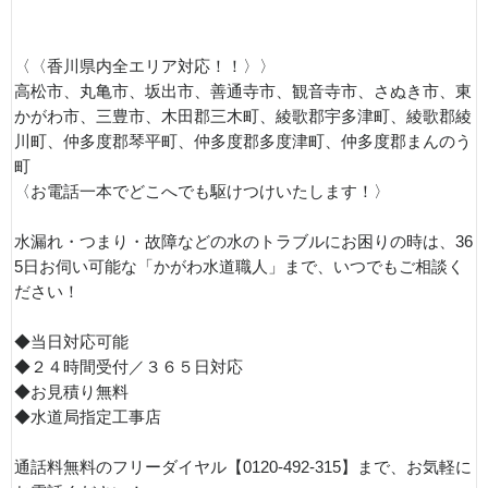
〈〈香川県内全エリア対応！！〉〉
高松市、丸亀市、坂出市、善通寺市、観音寺市、さぬき市、東
かがわ市、三豊市、木田郡三木町、綾歌郡宇多津町、綾歌郡綾
川町、仲多度郡琴平町、仲多度郡多度津町、仲多度郡まんのう
町
〈お電話一本でどこへでも駆けつけいたします！〉
水漏れ・つまり・故障などの水のトラブルにお困りの時は、36
5日お伺い可能な「かがわ水道職人」まで、いつでもご相談く
ださい！
◆当日対応可能
◆２４時間受付／３６５日対応
◆お見積り無料
◆水道局指定工事店
通話料無料のフリーダイヤル【0120-492-315】まで、お気軽に