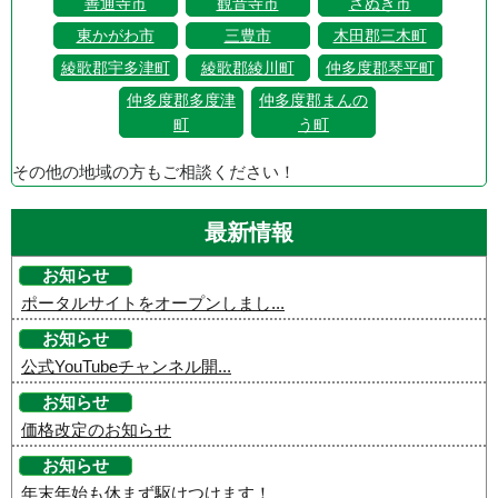
善通寺市
観音寺市
さぬき市
東かがわ市
三豊市
木田郡三木町
綾歌郡宇多津町
綾歌郡綾川町
仲多度郡琴平町
仲多度郡多度津
仲多度郡まんの
町
う町
その他の地域の方もご相談ください！
最新情報
お知らせ
ポータルサイトをオープンしまし...
お知らせ
公式YouTubeチャンネル開...
お知らせ
価格改定のお知らせ
お知らせ
年末年始も休まず駆けつけます！