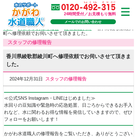
24時間受付／お見積もり無料
メールでのお問い合わせ
TOP
>
スタッフの修理報告
>
綾歌郡綾川町
>
香川県綾歌郡綾川
町へ修理依頼でお伺いさせて頂きました。
スタッフの修理報告
香川県綾歌郡綾川町へ修理依頼でお伺いさせて頂きま
した。
2024年12月31日
スタッフの修理報告
≪公式SNS Instagram・LINEはじめました≫
水回りの豆知識や緊急時の応急処置、日ごろからできるお手入
れなど、水に関わるお得な情報を発信していきますので、ぜひ
フォローをお願いします！
かがわ水道職人の修理報告をご覧いただき、ありがとうござい