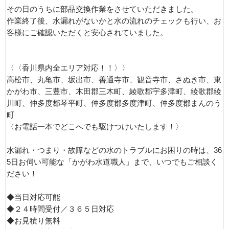
その日のうちに部品交換作業をさせていただきました。
作業終了後、水漏れがないかと水の流れのチェックも行い、お
客様にご確認いただくと安心されていました。
〈〈香川県内全エリア対応！！〉〉
高松市、丸亀市、坂出市、善通寺市、観音寺市、さぬき市、東
かがわ市、三豊市、木田郡三木町、綾歌郡宇多津町、綾歌郡綾
川町、仲多度郡琴平町、仲多度郡多度津町、仲多度郡まんのう
町
〈お電話一本でどこへでも駆けつけいたします！〉
水漏れ・つまり・故障などの水のトラブルにお困りの時は、36
5日お伺い可能な「かがわ水道職人」まで、いつでもご相談く
ださい！
◆当日対応可能
◆２４時間受付／３６５日対応
◆お見積り無料