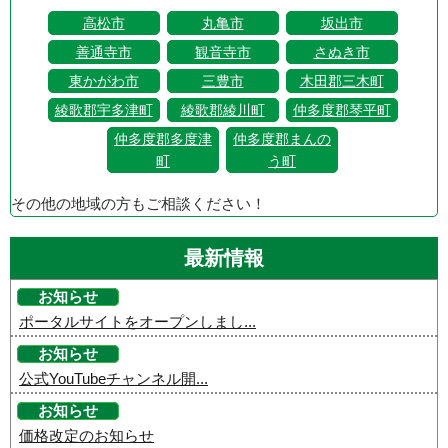
高松市
丸亀市
坂出市
善通寺市
観音寺市
さぬき市
東かがわ市
三豊市
木田郡三木町
綾歌郡宇多津町
綾歌郡綾川町
仲多度郡琴平町
仲多度郡多度津
仲多度郡まんの
町
う町
その他の地域の方もご相談ください！
最新情報
お知らせ
ポータルサイトをオープンしまし...
お知らせ
公式YouTubeチャンネル開...
お知らせ
価格改定のお知らせ