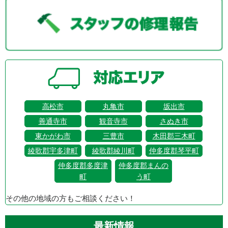
高松市
丸亀市
坂出市
善通寺市
観音寺市
さぬき市
東かがわ市
三豊市
木田郡三木町
綾歌郡宇多津町
綾歌郡綾川町
仲多度郡琴平町
仲多度郡多度津
仲多度郡まんの
町
う町
その他の地域の方もご相談ください！
最新情報