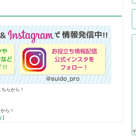
こちらから！
らから！
/
]