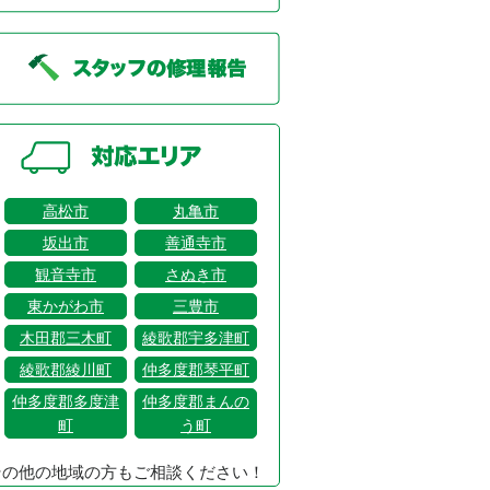
高松市
丸亀市
坂出市
善通寺市
観音寺市
さぬき市
東かがわ市
三豊市
木田郡三木町
綾歌郡宇多津町
綾歌郡綾川町
仲多度郡琴平町
仲多度郡多度津
仲多度郡まんの
町
う町
その他の地域の方もご相談ください！