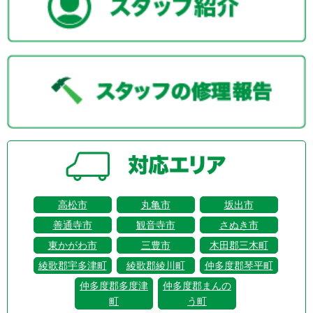
高松市
丸亀市
坂出市
善通寺市
観音寺市
さぬき市
東かがわ市
三豊市
木田郡三木町
綾歌郡宇多津町
綾歌郡綾川町
仲多度郡琴平町
仲多度郡多度津
仲多度郡まんの
町
う町