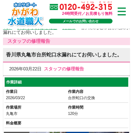
24時間受付／お見積もり無料
メールでのお問い合わせ
TOP
>
スタッフの修理報告
>
丸亀市
>
香川県丸亀市台所蛇口水
漏れにてお伺いしました。
スタッフの修理報告
香川県丸亀市台所蛇口水漏れにてお伺いしました。
2026年03月22日
スタッフの修理報告
作業詳細
作業日
作業内容
2026/03/22
台所蛇口の交換
作業場所
作業時間
丸亀市
120分
料金概要