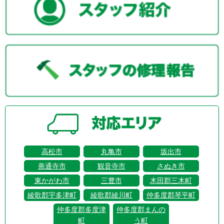
高松市
丸亀市
坂出市
善通寺市
観音寺市
さぬき市
東かがわ市
三豊市
木田郡三木町
綾歌郡宇多津町
綾歌郡綾川町
仲多度郡琴平町
仲多度郡多度津
仲多度郡まんの
町
う町