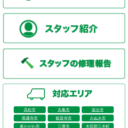
高松市
丸亀市
坂出市
善通寺市
観音寺市
さぬき市
東かがわ市
三豊市
木田郡三木町