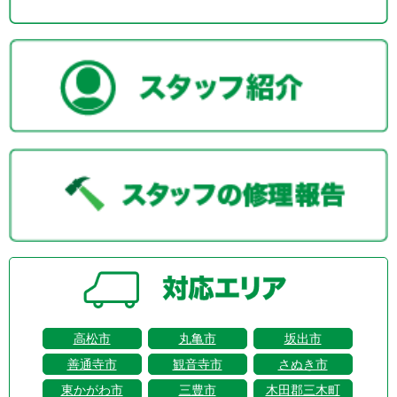
高松市
丸亀市
坂出市
善通寺市
観音寺市
さぬき市
東かがわ市
三豊市
木田郡三木町