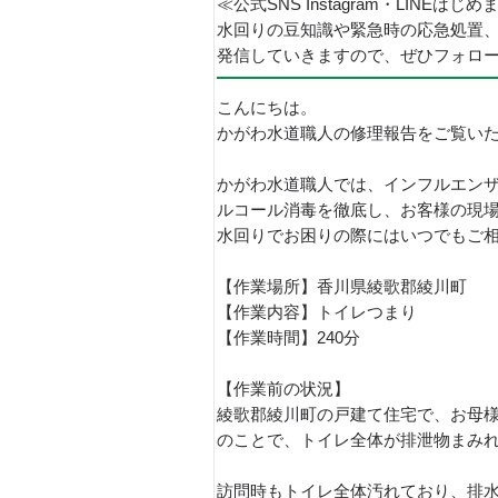
≪公式SNS Instagram・LINEはじ
水回りの豆知識や緊急時の応急処置
発信していきますので、ぜひフォロ
こんにちは。
かがわ水道職人の修理報告をご覧い
かがわ水道職人では、インフルエン
ルコール消毒を徹底し、お客様の現
水回りでお困りの際にはいつでもご
【作業場所】香川県綾歌郡綾川町
【作業内容】トイレつまり
【作業時間】240分
【作業前の状況】
綾歌郡綾川町の戸建て住宅で、お母
のことで、トイレ全体が排泄物まみ
訪問時もトイレ全体汚れており、排