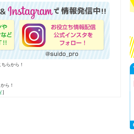
こちらから！
らから！
/
]