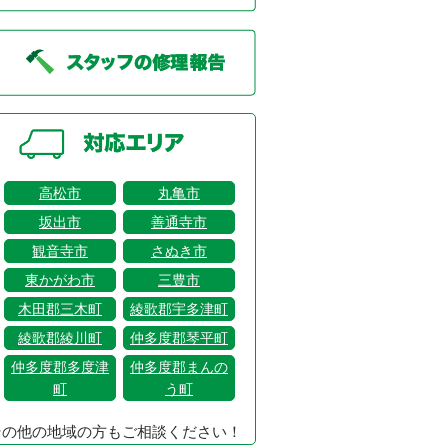
高松市
丸亀市
坂出市
善通寺市
観音寺市
さぬき市
東かがわ市
三豊市
木田郡三木町
綾歌郡宇多津町
綾歌郡綾川町
仲多度郡琴平町
仲多度郡多度津
仲多度郡まんの
町
う町
その他の地域の方もご相談ください！