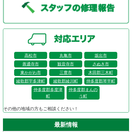
高松市
丸亀市
坂出市
善通寺市
観音寺市
さぬき市
東かがわ市
三豊市
木田郡三木町
綾歌郡宇多津町
綾歌郡綾川町
仲多度郡琴平町
仲多度郡多度津
仲多度郡まんの
町
う町
その他の地域の方もご相談ください！
最新情報