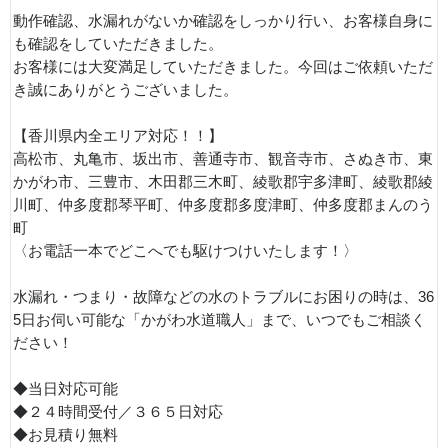
動作確認、水漏れがないか確認をしっかり行い、お客様自身に
も確認をしていただきました。
お客様には大変満足していただきました。今回はご依頼いただ
き誠にありがとうございました。
【香川県内全エリア対応！！】
高松市、丸亀市、坂出市、善通寺市、観音寺市、さぬき市、東
かがわ市、三豊市、木田郡三木町、綾歌郡宇多津町、綾歌郡綾
川町、仲多度郡琴平町、仲多度郡多度津町、仲多度郡まんのう
町
〈お電話一本でどこへでも駆けつけいたします！〉
水漏れ・つまり・故障などの水のトラブルにお困りの時は、36
5日お伺い可能な「かがわ水道職人」まで、いつでもご相談く
ださい！
◆当日対応可能
◆２４時間受付／３６５日対応
◆お見積り無料