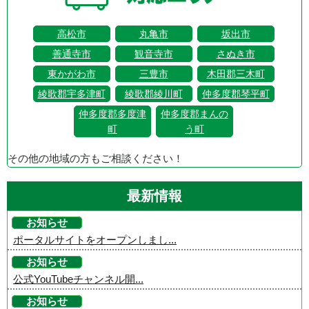
高松市
丸亀市
坂出市
善通寺市
観音寺市
さぬき市
東かがわ市
三豊市
木田郡三木町
綾歌郡宇多津町
綾歌郡綾川町
仲多度郡琴平町
仲多度郡多度津
仲多度郡まんの
町
う町
その他の地域の方もご相談ください！
最新情報
お知らせ
ポータルサイトをオープンしまし...
お知らせ
公式YouTubeチャンネル開...
お知らせ